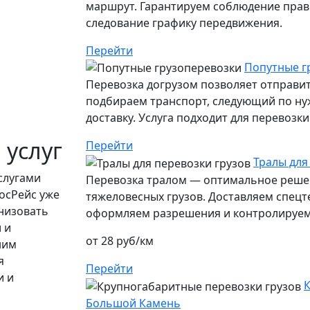
маршрут. Гарантируем соблюдение прави
следование графику передвижения.
Перейти
Попутные г
Перевозка догрузом позволяет отправит
подбираем транспорт, следующий по ну
доставку. Услуга подходит для перевозк
 услуг
Перейти
Тралы для
слугами
Перевозка тралом — оптимальное решен
осРейс уже
тяжеловесных грузов. Доставляем спецт
низовать
оформляем разрешения и контролируем 
 и
от 28 руб/км
ним
я
Перейти
и и
К
Большой Камень