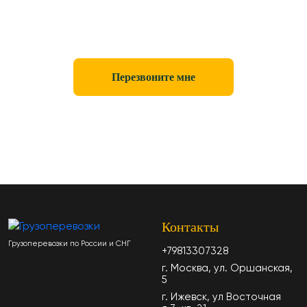
Смело звоните нам по телефону
+7 (981) 330-73-28
Перезвоните мне
Контакты
Грузоперевозки по России и СНГ
+79813307328
г. Москва, ул. Оршанская,
5
г. Ижевск, ул Восточная