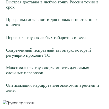
Быстрая доставка в любую точку России точно в
87 р/км.
срок
≈441873р.
Рассчитать
Программа лояльности для новых и постоянных
Ростов-на-Дону → Нижний Новгород
клиентов
118 р/км.
Перевозка грузов любых габаритов и веса
≈77943р.
Рассчитать
Ростов-на-Дону → Санкт-Петербург
Современный исправный автопарк, который
61 р/км.
регулярно проходит ТО
≈159820р.
Рассчитать
Максимальная грузоподъемность для самых
сложных перевозок
Ростов-на-Дону → Самара
90 р/км.
Оптимизация маршрута для экономии времени и
≈80635р.
Рассчитать
денег
Ростов-на-Дону → Челябинск
61 р/км.