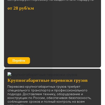
Ростов-на-Дону → Псков
83 р/км.
от 28 руб/км
≈118686р.
Рассчитать
Ростов-на-Дону → Вологда
66 р/км.
≈138588р.
Рассчитать
Ростов-на-Дону → Сургут
90 р/км.
Перейти
≈268548р.
Рассчитать
Ростов-на-Дону → Мурманск
81 р/км.
Крупногабаритные перевозки грузов
≈263828р.
Перевозка крупногабаритных грузов требует
Рассчитать
специального транспорта и профессионального
подхода. Доставляем технику, оборудование и
Ростов-на-Дону → Саранск
конструкции по России, обеспечивая безопасность,
90 р/км.
соблюдение сроков и полный контроль на всем