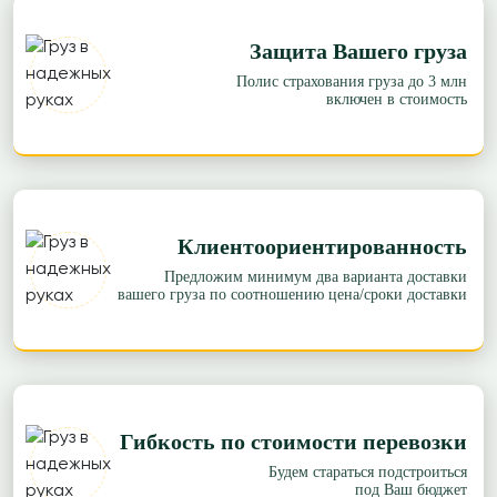
109 р/км.
Защита Вашего груза
≈344804р.
Рассчитать
Полис страхования груза до 3 млн
Ростов-на-Дону → Пермь
включен в стоимость
87 р/км.
≈179511р.
Рассчитать
Ростов-на-Дону → Северск
83 р/км.
Клиентоориентированность
Предложим минимум два варианта доставки
≈346282р.
Рассчитать
вашего груза по соотношению цена/сроки доставки
Ростов-на-Дону → Ярославль
87 р/км.
≈111675р.
Рассчитать
Гибкость по стоимости перевозки
Ростов-на-Дону → Чебоксары
83 р/км.
Будем стараться подстроиться
под Ваш бюджет