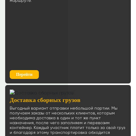
маршруте.
≈71703р.
Рассчитать
Ростов-на-Дону → Ульяновск
61 р/км.
≈106943р.
Рассчитать
Ростов-на-Дону → Оренбург
83 р/км.
≈105964р.
Рассчитать
Перейти
Ростов-на-Дону → Псков
61 р/км.
Доставка сборных грузов
≈161074р.
Рассчитать
Выгодный вариант отправки небольшой партии. Мы
получаем заказы от нескольких клиентов, которым
Ростов-на-Дону → Норильск
необходима доставка в один и тот же пункт
90 р/км.
назначения, после чего заполняем и перевозим
контейнер. Каждый участник платит только за свой груз
и благодаря этому транспортировка обходится
≈399608р.
Рассчитать