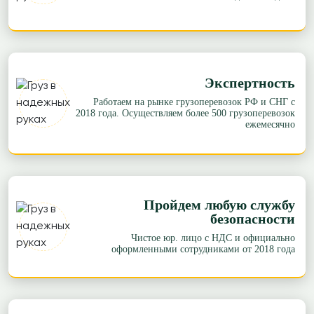
≈92688р.
Рассчитать
Ростов-на-Дону → Владивосток
61 р/км.
≈1041262р.
Экспертность
Рассчитать
Работаем на рынке грузоперевозок РФ и СНГ с
Ростов-на-Дону → Тверь
2018 года. Осуществляем более 500 грузоперевозок
109 р/км.
ежемесячно
≈76169р.
Рассчитать
Ростов-на-Дону → Томск
61 р/км.
Пройдем любую службу
безопасности
≈467948р.
Рассчитать
Чистое юр. лицо с НДС и официально
оформленными сотрудниками от 2018 года
Ростов-на-Дону → Уфа
118 р/км.
≈105536р.
Рассчитать