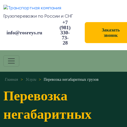
Грузоперевозки по России и СНГ
+7
(981)
Заказать
info@rosreys.ru
330-
звонок
73-
28
Главная
>
Услуги
>
Перевозка негабаритных грузов
Перевозка
негабаритных