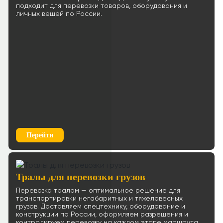
Рассчитать
подходит для перевозки товаров, оборудования и
личных вещей по России.
Ростов-на-Дону → Мурманск
83 р/км.
≈194399р.
Рассчитать
Ростов-на-Дону → Смоленск
66 р/км.
≈106694р.
Рассчитать
Ростов-на-Дону → Ульяновск
83 р/км.
Перейти
≈78800р.
Рассчитать
Ростов-на-Дону → Пенза
Тралы для перевозки грузов
61 р/км.
Перевозка тралом — оптимальное решение для
транспортировки негабаритных и тяжеловесных
≈87015р.
Рассчитать
грузов. Доставляем спецтехнику, оборудование и
конструкции по России, оформляем разрешения и
контролируем перевозку на каждом этапе маршрута.