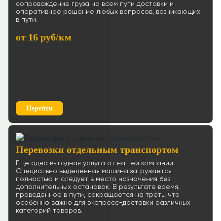
Ростов-на-Дону → Оренбург
сопровождение груза на всем пути доставки и
66 р/км.
оперативное решение любых вопросов, возникающих
в пути.
≈143808р.
Рассчитать
от 16 руб/км
Ростов-на-Дону → Великий Новгород
83 р/км.
≈106210р.
Рассчитать
Ростов-на-Дону → Норильск
Перейти
66 р/км.
≈544920р.
Рассчитать
Перевозки отдельным транспортом
Ростов-на-Дону → Петрозаводск
120 р/км.
Еще одна выгодная услуга от нашей компании.
Специально выделенная машина загружается
полностью и следует в место назначения без
≈138357р.
Рассчитать
дополнительных остановок. В результате время,
проведенное в пути, сокращается на треть, что
Ростов-на-Дону → Чита
особенно важно для экспресс-доставки различных
66 р/км.
категорий товаров.