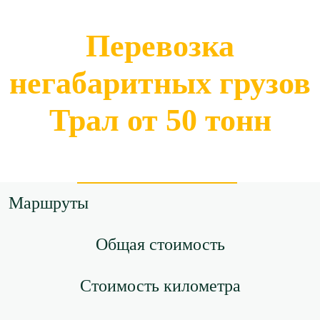
Ростов-на-Дону → Ижевск
Перевозка
≈112326р.
негабаритных грузов
61 р/км.
Трал от 50 тонн
Рассчитать
Ростов-на-Дону → Казань
≈92198р.
Маршруты
61 р/км.
Общая стоимость
Рассчитать
Стоимость километра
Ростов-на-Дону → Калининград