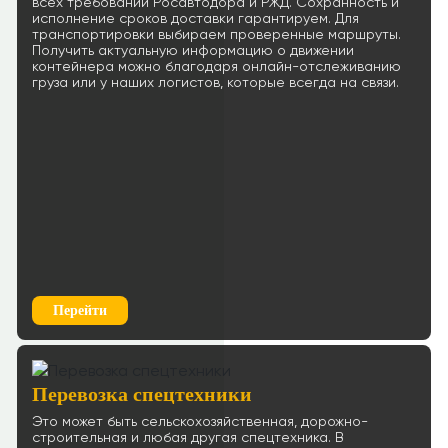
≈90904р.
всех требований Росавтодора и РЖД. Сохранность и
Рассчитать
исполнение сроков доставки гарантируем. Для
транспортировки выбираем проверенные маршруты.
Ростов-на-Дону → Якутск
Получить актуальную информацию о движении
88 р/км.
контейнера можно благодаря онлайн-отслеживанию
груза или у наших логистов, которые всегда на связи.
≈1582504р.
Рассчитать
Ростов-на-Дону → Хабаровск
181 р/км.
≈703731р.
Рассчитать
Ростов-на-Дону → Красноярск
81 р/км.
≈534495р.
Перейти
Рассчитать
Ростов-на-Дону → Иркутск
118 р/км.
Перевозка спецтехники
≈485299р.
Рассчитать
Это может быть сельскохозяйственная, дорожно-
строительная и любая другая спецтехника. В