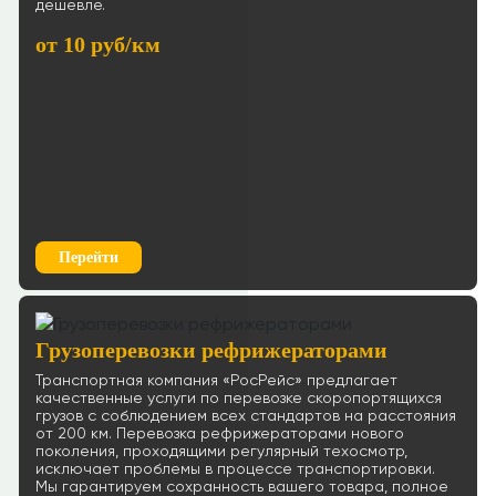
дешевле.
Ростов-на-Дону → Сургут
от 10 руб/км
88 р/км.
≈364458р.
Рассчитать
Ростов-на-Дону → Чита
109 р/км.
≈576499р.
Рассчитать
Перейти
Ростов-на-Дону → Саранск
87 р/км.
≈97311р.
Рассчитать
Грузоперевозки рефрижераторами
Транспортная компания «РосРейс» предлагает
Ростов-на-Дону → Сыктывкар
83 р/км.
качественные услуги по перевозке скоропортящихся
грузов с соблюдением всех стандартов на расстояния
от 200 км. Перевозка рефрижераторами нового
≈157566р.
Рассчитать
поколения, проходящими регулярный техосмотр,
исключает проблемы в процессе транспортировки.
Мы гарантируем сохранность вашего товара, полное