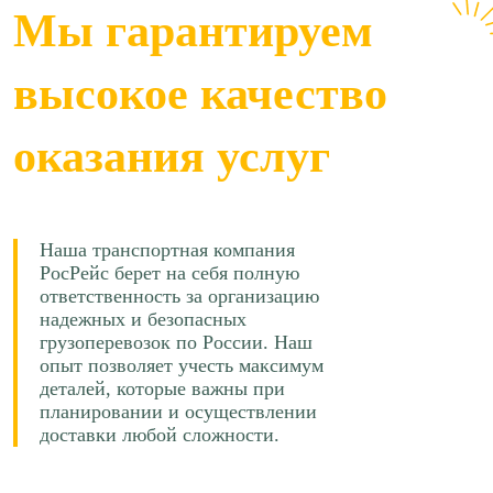
Мы гарантируем
Ростов-на-Дону → Казань
66 р/км.
высокое качество
≈125126р.
Рассчитать
оказания услуг
Ростов-на-Дону → Челябинск
83 р/км.
≈171626р.
Рассчитать
Наша транспортная компания
Ростов-на-Дону → Калининград
РосРейс берет на себя полную
81 р/км.
ответственность за организацию
надежных и безопасных
≈181678р.
Рассчитать
грузоперевозок по России. Наш
опыт позволяет учесть максимум
Ростов-на-Дону → Барнаул
90 р/км.
деталей, которые важны при
планировании и осуществлении
доставки любой сложности.
≈345500р.
Рассчитать
Ростов-на-Дону → Новосибирск