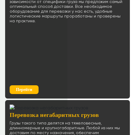
зависимости от специфики груза мы предложим самый
Ростов-на-Дону → Калуга
оптимальный способ доставки. Все необходимое
87 р/км.
оборудование для перевозки у нас есть, удобные
логистические маршруты проработаны и проверены
≈83611р.
на практике.
Рассчитать
Ростов-на-Дону → Владимир
83 р/км.
≈74884р.
Рассчитать
Ростов-на-Дону → Чехов
61 р/км.
≈123960р.
Рассчитать
Перейти
Ростов-на-Дону → Смоленск
120 р/км.
Перевозка негабаритных грузов
≈78616р.
Рассчитать
Грузы такого типа делятся на тяжеловесные,
Ростов-на-Дону → Хабаровск
длинномерные и крупногабаритные. Любой из них мы
61 р/км.
доставим по месту назначения, обеспечим