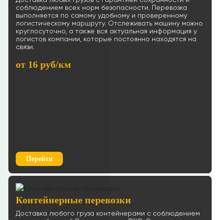
Доставка любых грузов с гарантией сохранности и
соблюдением всех норм безопасности. Перевозка
выполняется по самому удобному и проверенному
≈393838р.
Рассчитать
логистическому маршруту. Отслеживать машину можно
круглосуточно, а также вся актуальная информация у
Ростов-на-Дону → Тюмень
логистов компании, которые постоянно находятся на
связи.
87 р/км.
от 16 руб/км
≈279789р.
Рассчитать
Ростов-на-Дону → Калуга
109 р/км.
≈61608р.
Рассчитать
Ростов-на-Дону → Подольск
61 р/км.
Перейти
≈87265р.
Рассчитать
Ростов-на-Дону → Чехов
83 р/км.
Контейнерные перевозки
Доставка любого груза контейнерами с соблюдением