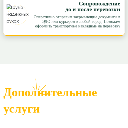
Сопровождение
Ростов-на-Дону → Северск
до и после перевозки
61 р/км.
Оперативно отправим закрывающие документы в
ЭДО или курьером в любой город. Поможем
≈469954р.
Рассчитать
оформить транспортные накладные на перевозку
Ростов-на-Дону → Брянск
118 р/км.
≈63138р.
Рассчитать
Ростов-на-Дону → Чебоксары
61 р/км.
≈125790р.
Рассчитать
Дополнительные
Ростов-на-Дону → Омск
83 р/км.
услуги
≈268905р.
Рассчитать
Ростов-на-Дону → Тверь