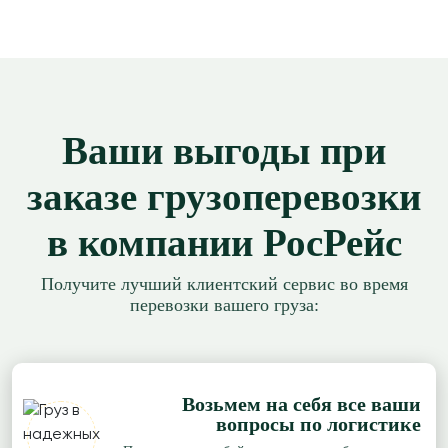
≈232921р.
Рассчитать
Ростов-на-Дону → Екатеринбург
109 р/км.
≈181689р.
Рассчитать
Ваши выгоды при
Ростов-на-Дону → Барнаул
81 р/км.
заказе грузоперевозки
≈468892р.
в компании РосРейс
Рассчитать
Ростов-на-Дону → Пермь
118 р/км.
Получите лучший клиентский сервис во время
перевозки вашего груза:
≈132271р.
Рассчитать
Ростов-на-Дону → Нижний Новгород
61 р/км.
Возьмем на себя все ваши
вопросы по логистике
≈105780р.
Рассчитать