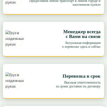
Предоставим любой транспорт в любом городе и
населенном пункте
Ростов-на-Дону → Ярославль
83 р/км.
≈82287р.
Рассчитать
Ростов-на-Дону → Самара
Менеджер всегда
61 р/км.
с Вами на связи
Актуальная информация
≈109434р.
Рассчитать
о перевозке здесь и сейчас
Ростов-на-Дону → Владивосток
83 р/км.
≈767246р.
Рассчитать
Перевозка в срок
Ростов-на-Дону → Екатеринбург
Высокая ответственность
81 р/км.
за сроки доставки по договору
≈246577р.
Рассчитать
Ростов-на-Дону → Томск