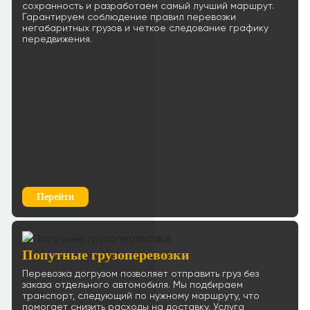
сохранность и разработаем самый лучший маршрут.
Гарантируем соблюдение правил перевозки
≈955064р.
Рассчитать
негабаритных грузов и четкое следование графику
передвижения.
Ростов-на-Дону → Пенза
109 р/км.
≈64117р.
Рассчитать
Ростов-на-Дону → Иркутск
61 р/км.
≈658620р.
Рассчитать
Ростов-на-Дону → Вологда
Перейти
118 р/км.
≈102117р.
Рассчитать
Попутные грузоперевозки
Ростов-на-Дону → Владимир
Перевозка догрузом позволяет отправить груз без
66 р/км.
заказа отдельного автомобиля. Мы подбираем
транспорт, следующий по нужному маршруту, что
≈101629р.
помогает снизить расходы на доставку. Услуга