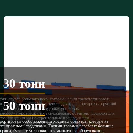
 30 тонн
зки грузов большого веса, которые нельзя транспортировать
 50 тонн
тными средствами. Используются для транспортировки крупной
 промышленных станков, буровых установок,
ансформаторов и других тяжеловесных объектов. Подходят для
ртом спецтехники на строительные площадки или
портировки особо тяжелых и крупных объектов, которые не
ты, а также для доставки крупногабаритных модулей и
 стандартными средствами. Такими тралами перевозят большие
 краны, буровые установки, промышленное оборудование,