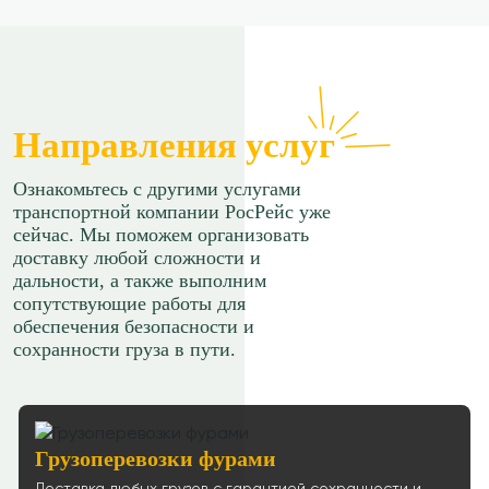
Ростов-на-Дону → Подольск
83 р/км.
≈64300р.
Рассчитать
Ростов-на-Дону → Киров
Направления услуг
61 р/км.
Ознакомьтесь с другими услугами
≈160663р.
Рассчитать
транспортной компании РосРейс уже
сейчас. Мы поможем организовать
Ростов-на-Дону → Якутск
83 р/км.
доставку любой сложности и
дальности, а также выполним
сопутствующие работы для
≈1166055р.
Рассчитать
обеспечения безопасности и
сохранности груза в пути.
Ростов-на-Дону → Череповец
134 р/км.
≈139932р.
Рассчитать
Грузоперевозки фурами
Ростов-на-Дону → Красноярск
90 р/км.